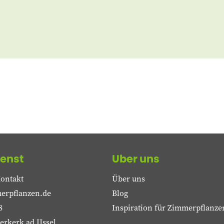
enst
Uber uns
ontakt
Über uns
erpflanzen.de
Blog
8
Inspiration für Zimmerpflanze
rkerk ad IJssel