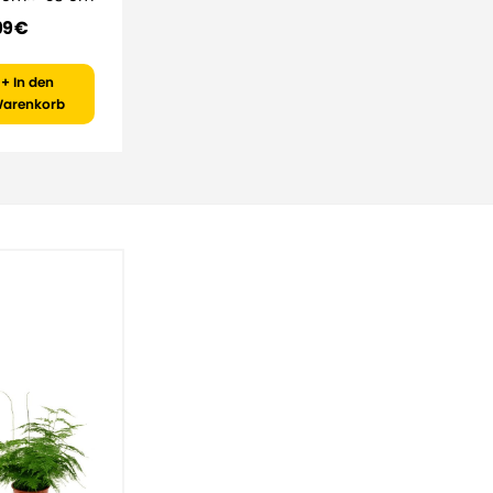
99 €
+ In den
arenkorb