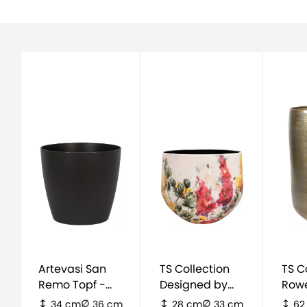
Artevasi San
TS Collection
TS C
Remo Topf -
Designed by
Rowe
schwarz
Lammie Floral
Hoch
34 cm
36 cm
28 cm
33 cm
62