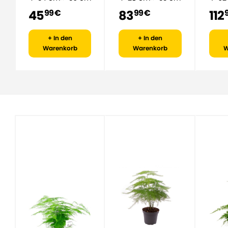
45
83
112
99 €
99 €
+ In den
+ In den
Warenkorb
Warenkorb
W