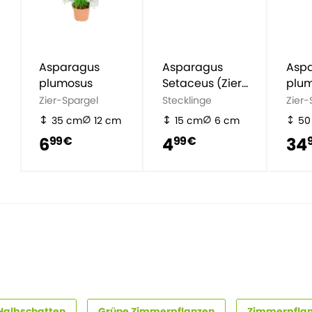
Asparagus
Asparagus
Asp
plumosus
Setaceus (Zier-
plu
Spargel)
Zier-Spargel
Stecklinge
Zier-
35 cm
12 cm
15 cm
6 cm
50
6
4
34
99 €
99 €
Halbschatten
Grüne Zimmerpflanzen
Zimmerpfla