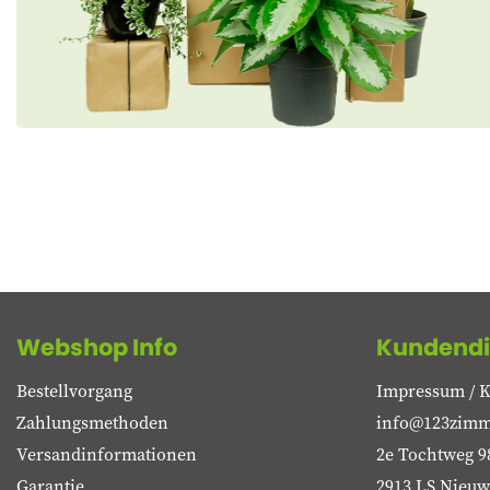
Webshop Info
Kundendi
Bestellvorgang
Impressum / K
Zahlungsmethoden
info@123zimm
Versandinformationen
2e Tochtweg 9
Garantie
2913 LS Nieuwe