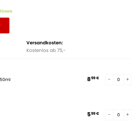
tionen
r
Versandkosten:
Kostenlos ab 75,-
8
99 €
250ml
5
99 €