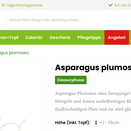
30 Tage Frischegarantie
4,4 von 6
anze+Topf
Zubehör
Geschenk
Pflegetipps
Angebot
agus plumoses
Asparagus plumose
Zimmerpflanze
Asparagus Plumoses oder Zierspargel 
Stängeln und feinen nadelförmigen Bl
(halb)schattigen Platz und sie wird gl
Höhe (inkl. Topf)
75