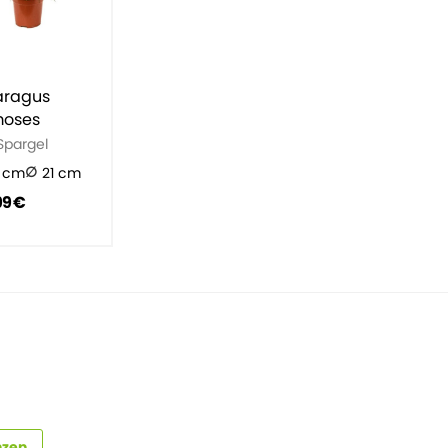
aragus
moses
Spargel
 cm
21 cm
99 €
nzen