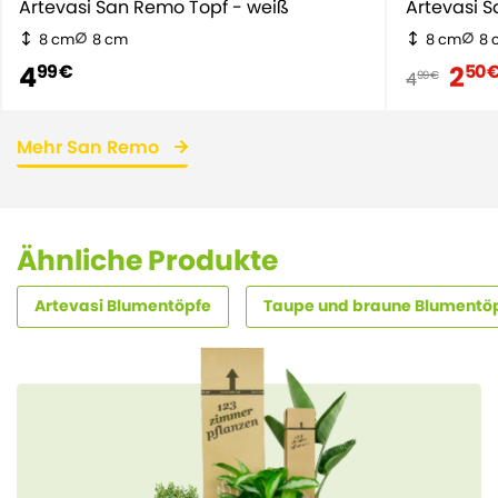
Artevasi San Remo Topf - weiß
Artevasi 
8 cm
8 cm
8 cm
8 
4
2
99 €
50 
4
99 €
Mehr San Remo
Ähnliche Produkte
Artevasi Blumentöpfe
Taupe und braune Blumentö