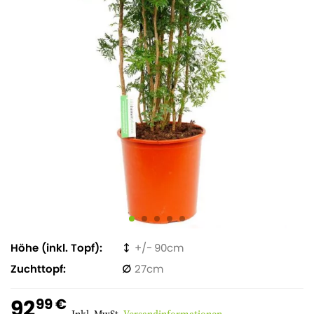
Höhe (inkl. Topf)
90
Zuchttopf
27
92
99 €