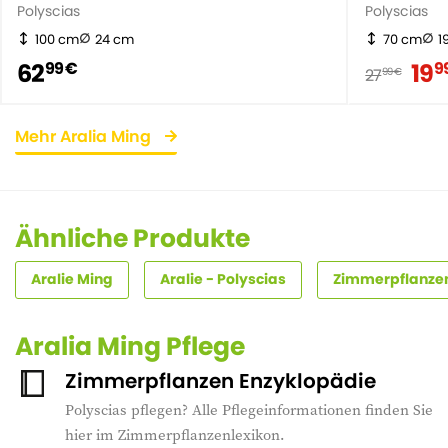
Polyscias
Polyscias
100 cm
24 cm
70 cm
1
62
19
99 €
9
27
99 €
Mehr Aralia Ming
Ähnliche Produkte
Aralie Ming
Aralie - Polyscias
Zimmerpflanzen 
Aralia Ming Pflege
Zimmerpflanzen Enzyklopädie
Polyscias pflegen? Alle Pflegeinformationen finden Sie
hier im Zimmerpflanzenlexikon.