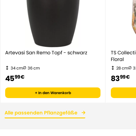
Artevasi San Remo Topf - schwarz
TS Collec
Floral
34 cm
36 cm
28 cm
3
45
83
99 €
99 €
+ In den Warenkorb
Alle passenden Pflanzgefäße