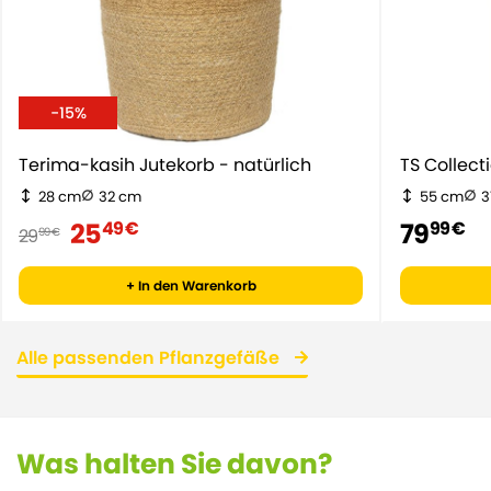
-15%
Terima-kasih Jutekorb - natürlich
TS Collect
28 cm
32 cm
55 cm
3
25
79
49 €
99 €
29
99 €
+ In den Warenkorb
Alle passenden Pflanzgefäße
Was halten Sie davon?