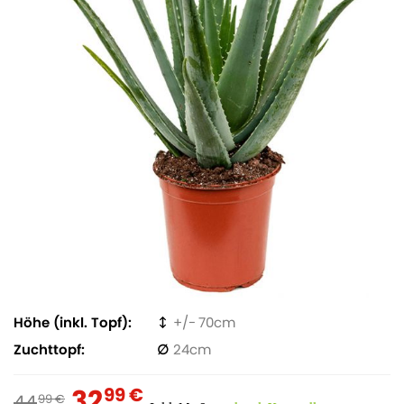
Höhe (inkl. Topf)
70
Zuchttopf
24
32
99 €
44
99 €