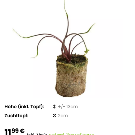
Höhe (inkl. Topf)
13
Zuchttopf
2
11
99 €