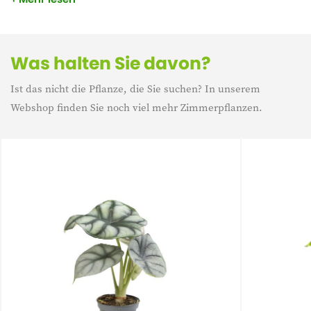
umso unterhaltsamer ist, wenn man sie bei sich hat!
Hinweis: Die Pflanze wird ohne Kulturtopf gepflanzt.
Was halten Sie davon?
Ist das nicht die Pflanze, die Sie suchen? In unserem
Webshop finden Sie noch viel mehr Zimmerpflanzen.