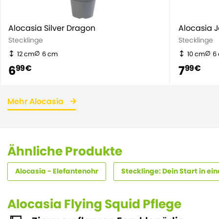
Alocasia Silver Dragon
Alocasia 
Stecklinge
Stecklinge
12 cm
6 cm
10 cm
6
6
7
99 €
99 €
Mehr Alocasia
Ähnliche Produkte
Alocasia - Elefantenohr
Stecklinge: Dein Start in e
Alocasia Flying Squid Pflege