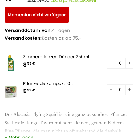
Inkl. MwSt.
und zzgl. Versandkosten
Momentan nicht verfügbar
Versanddatum von:
4 Tagen
Versandkosten:
Kostenlos ab 75,-
Zimmerpflanzen Dünger 250ml
8
99 €
Pflanzerde kompakt 10 L
5
99 €
Der Alocasia Flying Squid ist eine ganz besondere Pflanze.
Sie besitzt lange Tigern mit sehr kleinen, grünen Federn.
Eine Pflanze, die man nicht so oft sieht und die deshalb
Mehr lesen