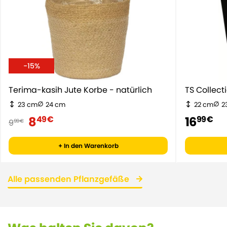
-15%
Terima-kasih Jute Korbe - natürlich
TS Collect
23 cm
24 cm
22 cm
2
8
16
49 €
99 €
9
99 €
+ In den Warenkorb
Alle passenden Pflanzgefäße