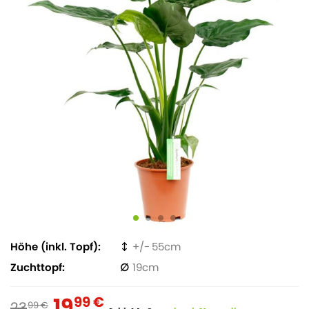
Höhe (inkl. Topf)
55
Zuchttopf
19
19
99 €
23
99 €