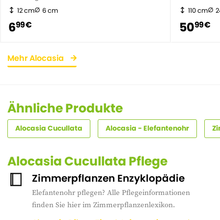
12 cm
6 cm
110 cm
2
6
50
99 €
99 €
Mehr Alocasia
Ähnliche Produkte
Alocasia Cucullata
Alocasia - Elefantenohr
Zi
Alocasia Cucullata Pflege
Zimmerpflanzen Enzyklopädie
Elefantenohr pflegen? Alle Pflegeinformationen
finden Sie hier im Zimmerpflanzenlexikon.