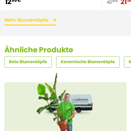
12
21
99 €
5
42
99 €
Mehr Blumentöpfe
Ähnliche Produkte
Rote Blumentöpfe
Keramische Blumentöpfe