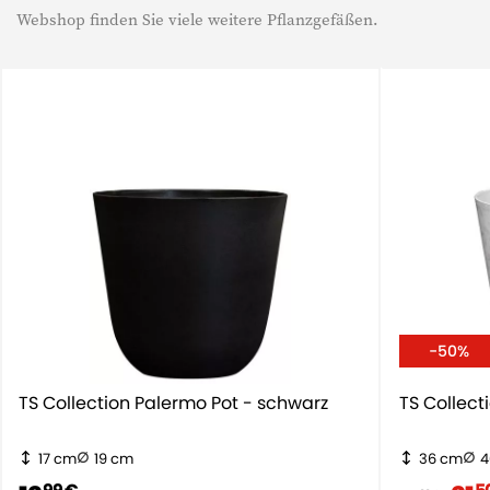
Webshop finden Sie viele weitere Pflanzgefäßen.
-50%
TS Collection Palermo Pot - schwarz
TS Collect
17 cm
19 cm
36 cm
4