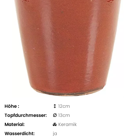
Höhe
12
Topfdurchmesser
13
Material
Keramik
Wasserdicht
ja