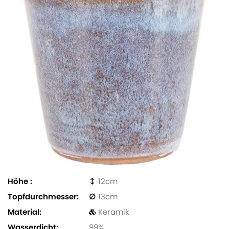
Höhe
12
Topfdurchmesser
13
Material
Keramik
Wasserdicht
99%