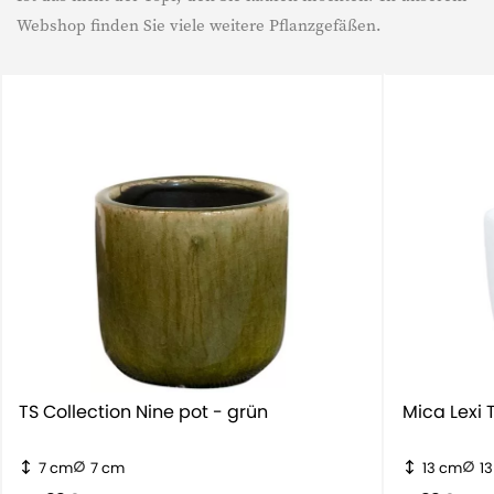
Webshop finden Sie viele weitere Pflanzgefäßen.
TS Collection Nine pot - grün
7 cm
7 cm
13 cm
1