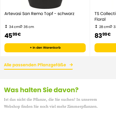
Artevasi San Remo Topf - schwarz
TS Collec
Floral
34 cm
36 cm
28 cm
3
45
83
99 €
99 €
+ In den Warenkorb
Alle passenden Pflanzgefäße
Was halten Sie davon?
Ist das nicht die Pflanze, die Sie suchen? In unserem
Webshop finden Sie noch viel mehr Zimmerpflanzen.