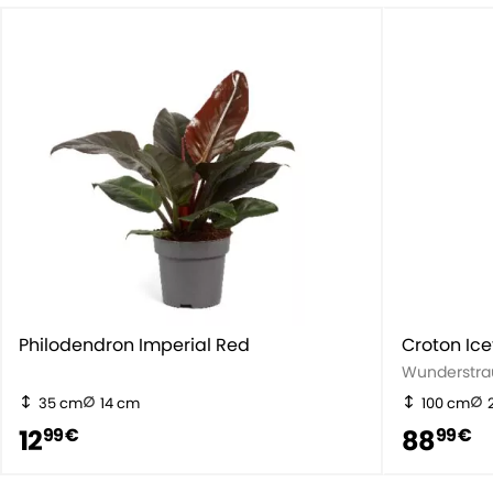
Philodendron Imperial Red
Croton Ic
Wunderstr
35 cm
14 cm
100 cm
12
88
99 €
99 €