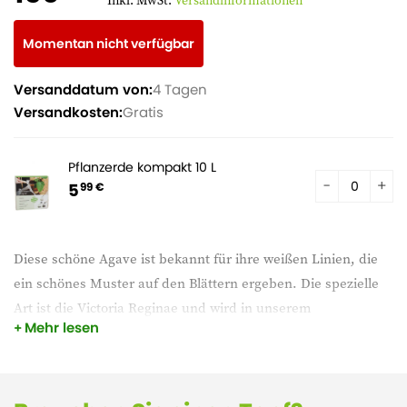
Inkl. MwSt.
Versandinformationen
Momentan nicht verfügbar
Versanddatum von:
4 Tagen
Versandkosten:
Gratis
Pflanzerde kompakt 10 L
5
99 €
Diese schöne Agave ist bekannt für ihre weißen Linien, die
ein schönes Muster auf den Blättern ergeben. Die spezielle
Art ist die Victoria Reginae und wird in unserem
Mehr lesen
Wohnzimmer nicht viel größer werden. Tipp: Wenn Sie diese
Sukkulente in einen weißen Topf setzen, kommen die weißen
Linien noch besser zur Geltung.