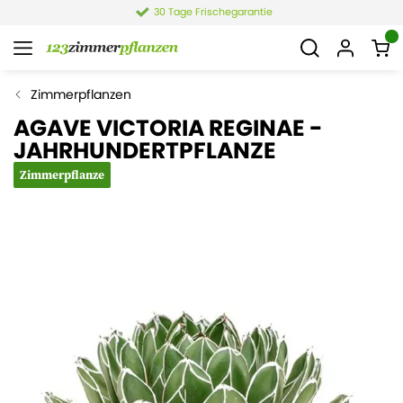
e
4,4 von 6.021 Bewertung
Zimmerpflanzen
AGAVE VICTORIA REGINAE -
JAHRHUNDERTPFLANZE
Zimmerpflanze