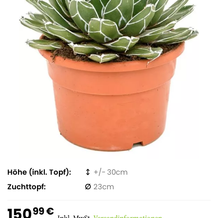
Höhe (inkl. Topf)
30
Zuchttopf
23
150
99 €