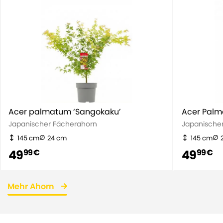
Acer palmatum ‘Sangokaku’
Acer Palm
Japanischer Fächerahorn
Japanische
145 cm
24 cm
145 cm
49
49
99 €
99 €
Mehr Ahorn