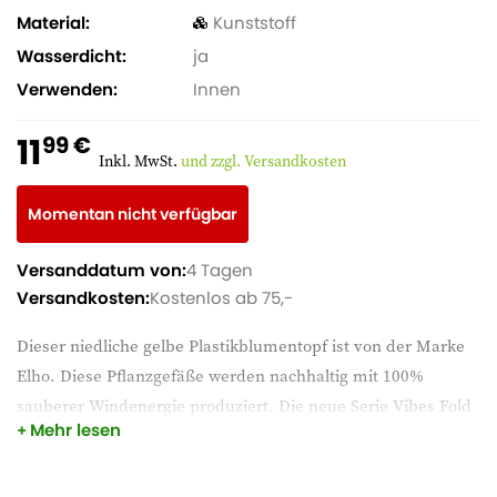
Material
Kunststoff
Wasserdicht
ja
Verwenden
Innen
11
99 €
Inkl. MwSt.
und zzgl. Versandkosten
Momentan nicht verfügbar
Versanddatum von:
4 Tagen
Versandkosten:
Kostenlos ab 75,-
Dieser niedliche gelbe Plastikblumentopf ist von der Marke
Elho. Diese Pflanzgefäße werden nachhaltig mit 100%
sauberer Windenergie produziert. Die neue Serie Vibes Fold
Mehr lesen
hat runde Formen und ein gestreiftes Muster und lässt deine
Zimmerpflanze perfekt zur Geltung kommen. Wirst du diese
Töpfe zu deiner Einrichtung hinzufügen?