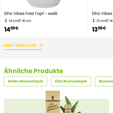
Elho Vibes Fold Topf - weiß
Elho Vi
14 cm
16 cm
12 cm
1
14
13
99 €
99 €
Mehr Vibes Fold
Ähnliche Produkte
Gelbe Blumentöpfe
Elho Blumentöpfe
Blument