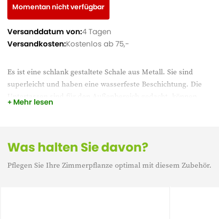
Momentan nicht verfügbar
Versanddatum von:
4 Tagen
Versandkosten:
Kostenlos ab 75,-
Es ist eine schlank gestaltete Schale aus Metall. Sie sind
superleicht und haben eine wasserfeste Beschichtung. Die
Untertassen sind für den Außenbereich gedacht, können
Mehr lesen
aber natürlich auch im Innenbereich verwendet werden.
Auch ideal für unter dem Vordach und im Wintergarten.
Schütze deinen Boden und deine Möbel mit den Erna
Was halten Sie davon?
Untertassen von TS Collection.
Pflegen Sie Ihre Zimmerpflanze optimal mit diesem Zubehör.