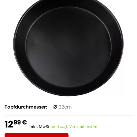
Topfdurchmesser
22
12
99 €
Inkl. MwSt.
und zzgl. Versandkosten