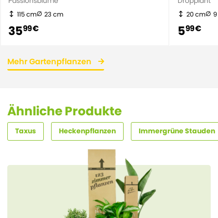
Passionsblume
Dropplant
115 cm
23 cm
20 cm
9
35
5
99 €
99 €
Mehr Gartenpflanzen
Ähnliche Produkte
Taxus
Heckenpflanzen
Immergrüne Stauden