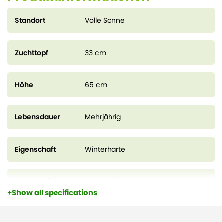
Standort
Volle Sonne
Zuchttopf
33 cm
Höhe
65 cm
Lebensdauer
Mehrjährig
Eigenschaft
Winterharte
Immergrün
Immergrün
Show all specifications