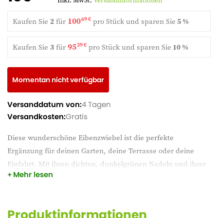
Inkl. MwSt.
Versandinformationen
100
69 €
Kaufen Sie
2
für
pro Stück und
sparen Sie
5 %
95
39 €
Kaufen Sie
3
für
pro Stück und
sparen Sie
10 %
Momentan nicht verfügbar
Versanddatum von:
4 Tagen
Versandkosten:
Gratis
Diese wunderschöne Eibenzwiebel ist die perfekte
Ergänzung für deinen Garten, deine Terrasse oder deine
Einfahrt. Mit ihren dichten, dunkelgrünen Nadeln und ihrer
Mehr lesen
anmutigen Form verleiht sie jedem Außenbereich ein
luxuriöses Aussehen. Er ist robust, pflegeleicht und ideal für
den Formschnitt. Sie wird in verschiedenen Größen geliefert
Produktinformationen
und kann sofort eingepflanzt werden.