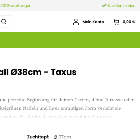
.021 Bewertungen
Kundenservice
Mein Konto
0,00 €
Ball Ø38cm - Taxus
die perfekte Ergänzung für deinen Garten, deine Terrasse oder
unkelgrünen Nadeln und ihrer anmutigen Form verleiht sie
sehen. Er ist robust, pflegeleicht und ideal für den
n Größen geliefert und kann sofort eingepflanzt werden.
Zuchttopf
27