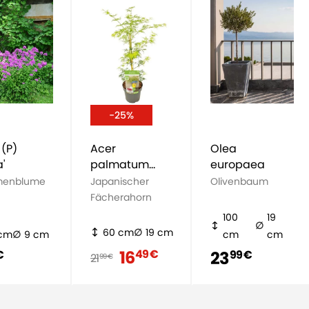
-25%
 (P)
Acer
Olea
a'
palmatum
europaea
Emerald Lace
menblume
Japanischer
Olivenbaum
Fächerahorn
100
19
60 cm
19 cm
 cm
9 cm
cm
cm
16
49 €
23
€
99 €
21
99 €