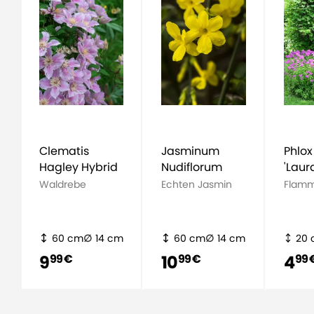
Clematis
Jasminum
Phlox
Hagley Hybrid
Nudiflorum
'Laur
Waldrebe
Echten Jasmin
Flam
60 cm
14 cm
60 cm
14 cm
20
9
10
4
99 €
99 €
99 