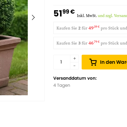
51
99 €
Inkl. MwSt.
und zzgl. Versa
49
39 €
Kaufen Sie
2
für
pro Stück un
46
79 €
Kaufen Sie
3
für
pro Stück un
In den Wa
Versanddatum von:
4 Tagen