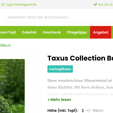
30 Tage Frischegarantie
4,4 von 6
anze+Topf
Zubehör
Geschenk
Pflegetipps
Angebot
 Ø38cm
Taxus Collection 
Gartenpflanze
Diese wunderschöne Eibenzwiebel ist 
deine Einfahrt. Mit ihren dichten, d
jedem Außenbereich ein luxuriöses Aus
Mehr lesen
Formschnitt. Sie wird in verschiedene
Höhe (inkl. Topf)
50