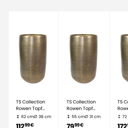
TS Collection
TS Collection
TS C
Rowen Topf
Rowen Topf
Rowe
Hoch - Gold
Hoch - Gold
Hoch
62 cm
38 cm
55 cm
31 cm
72
112
79
172
99 €
99 €