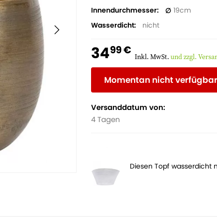
Topf
zu stellen.
Ohne
Schutz
können
Innendurchmesser
19
durch
unsachgemäßen
Gebrauch
ent
Wasserdicht
nicht
34
99 €
Inkl. MwSt.
und zzgl. Vers
Momentan nicht verfügba
Versanddatum von:
4 Tagen
Diesen Topf wasserdicht