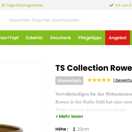
30 Tage Frischegarantie
4,4 von 6
anze+Topf
Zubehör
Geschenk
Pflegetipps
Angebot
TS Collection Rowe
1
bewert
Blumentöpfe
Vervollständigen Sie das Wohnzimmer 
Rowen in der Farbe Gold hat eine anmu
Töpfe sind aus Aluminium gefertigt.
Mehr lesen
Der
Rowen
Topf(
e)
sind
aus Metall
un
Höhe
22
immer
einen
Einsatzdeckel
zu verwe