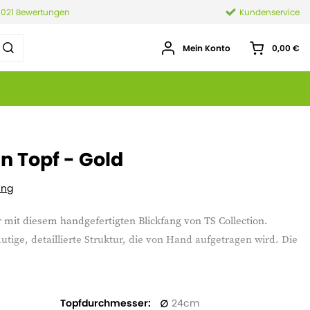
.021 Bewertungen
Kundenservice
Mein Konto
0,00 €
n Topf - Gold
ung
mit diesem handgefertigten Blickfang von TS Collection.
tige, detaillierte Struktur, die von Hand aufgetragen wird. Die
d
daher
anfällig
für
Feuchtigkeitsschäden.
Wir
empfehlen,
Topfdurchmesser
24
nden
und
keine
nassen
oder
feuchten
Materialien
direkt
in
den