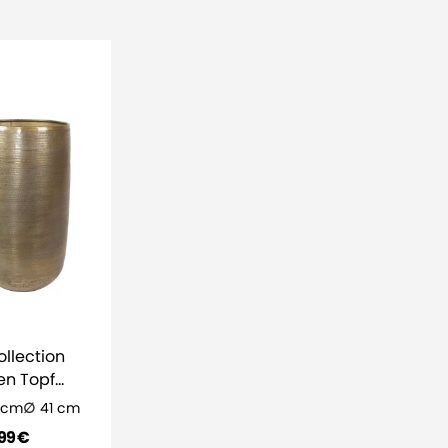
ollection
n Topf
 - Gold
 cm
41 cm
99 €