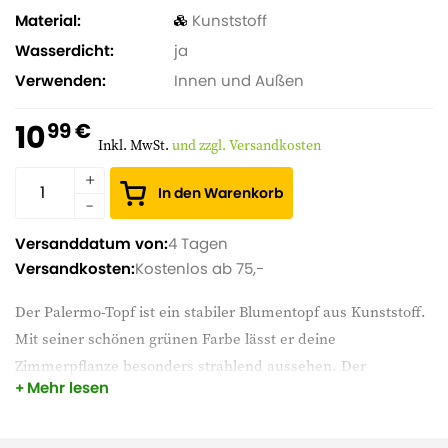
Material
Kunststoff
Wasserdicht
ja
Verwenden
Innen und Außen
10
99 €
Inkl. MwSt.
und zzgl. Versandkosten
In den Warenkorb
Versanddatum von:
4 Tagen
Versandkosten:
Kostenlos ab 75,-
Der Palermo-Topf ist ein stabiler Blumentopf aus Kunststoff.
Mit seiner schönen grünen Farbe lässt er deine
Zimmerpflanze besonders strahlend aussehen. Der
Mehr lesen
Blumentopf ist nicht nur für den Innenbereich geeignet,
sondern du kannst ihn auch perfekt draußen aufstellen. Der
Palermo-Topf hat ein Entwässerungsloch. Du bevorzugst eine