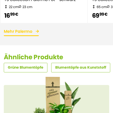
22 cm
23 cm
65 cm
3
16
69
99 €
99 €
Mehr Palermo
Ähnliche Produkte
Grüne Blumentöpfe
Blumentöpfe aus Kunststoff