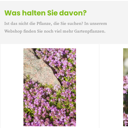
Blühzeit
mei - augustus
Was halten Sie davon?
Ist das nicht die Pflanze, die Sie suchen? In unserem
Lebensdauer
Mehrjährig
Webshop finden Sie noch viel mehr Gartenpflanzen.
Eigenschaft
Winterharte
Eigenschaft
Heidepflanzen
Eigenschaft
Mediterrane Pflanzen
Eigenschaft
Bodendecker
Immergrün
Immergrün