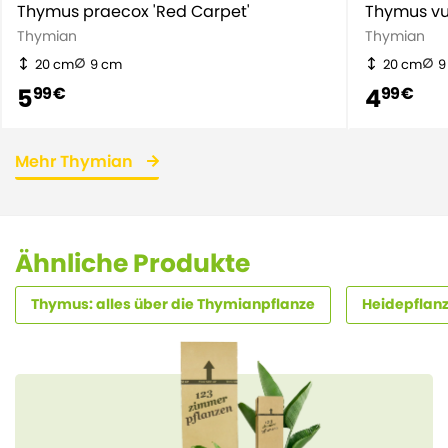
Thymus praecox 'Red Carpet'
Thymus vu
Thymian
Thymian
20 cm
9 cm
20 cm
9
5
4
99 €
99 €
Mehr Thymian
Ähnliche Produkte
Thymus: alles über die Thymianpflanze
Heidepflan