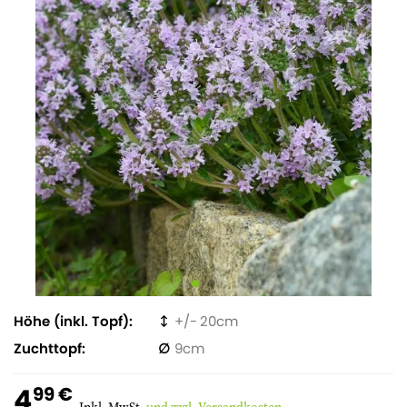
Höhe (inkl. Topf)
20
Zuchttopf
9
4
99 €