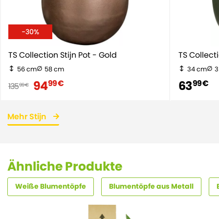
-30%
TS Collection Stijn Pot - Gold
TS Collect
56 cm
58 cm
34 cm
3
94
63
99 €
99 €
135
99 €
Mehr Stijn
Ähnliche Produkte
Weiße Blumentöpfe
Blumentöpfe aus Metall