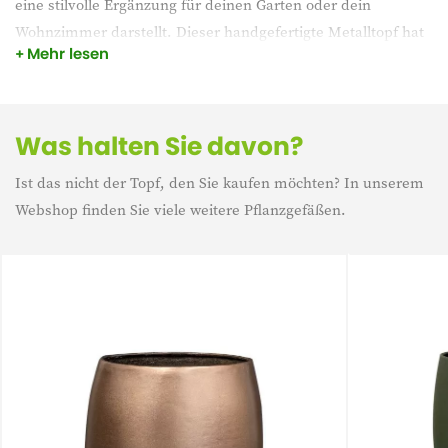
eine stilvolle Ergänzung für deinen Garten oder dein
Wohnzimmer darstellt. Dieser handgefertigte Metalltopf hat
Mehr lesen
ein glattes Design mit einer schönen runden Form, die ihn
freundlich aussehen lässt und perfekt für jeden
Außenbereich ist. Dank des leichten Materials ist der Topf
leicht zu transportieren, während die robuste Konstruktion
Was halten Sie davon?
und die Frostbeständigkeit für Langlebigkeit bei allen
Ist das nicht der Topf, den Sie kaufen möchten? In unserem
Wetterbedingungen sorgen. Außerdem verfügt der Topf über
Webshop finden Sie viele weitere Pflanzgefäßen.
ein Abflussloch und einen Stopfen. Das eröffnet
Möglichkeiten in vielen Bereichen.