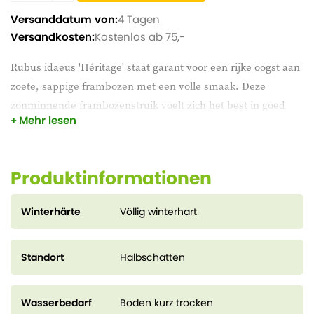
Versanddatum von:
4 Tagen
Versandkosten:
Kostenlos ab 75,-
Rubus idaeus 'Héritage' staat garant voor een rijke oogst aan
zoete, sappige frambozen met een volle smaak. Deze
zonminnende frambozenstruik voelt zich het best in goed
Mehr lesen
doorlatende, vruchtbare grond. Perfect voor wie van eigen
kweek wil genieten – vers geplukt of verwerkt in jam of
gebak.
Produktinformationen
Winterhärte
Völlig winterhart
Standort
Halbschatten
Wasserbedarf
Boden kurz trocken