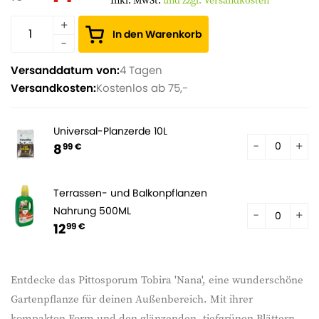
Inkl. MwSt.
und zzgl. Versandkosten
In den Warenkorb
Versanddatum von:
4 Tagen
Versandkosten:
Kostenlos ab 75,-
Universal-Planzerde 10L
8
99 €
Terrassen- und Balkonpflanzen
Nahrung 500ML
12
99 €
Entdecke das Pittosporum Tobira 'Nana', eine wunderschöne
Gartenpflanze für deinen Außenbereich. Mit ihrer
kompakten Form und den glänzenden, tiefgrünen Blättern