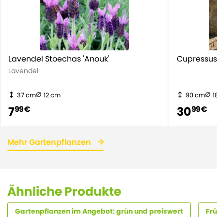
Lavendel Stoechas 'Anouk'
Cupressus
Lavendel
37 cm
12 cm
90 cm
1
7
30
99 €
99 €
Mehr Gartenpflanzen
Ähnliche Produkte
Gartenpflanzen im Angebot: grün und preiswert
Frü