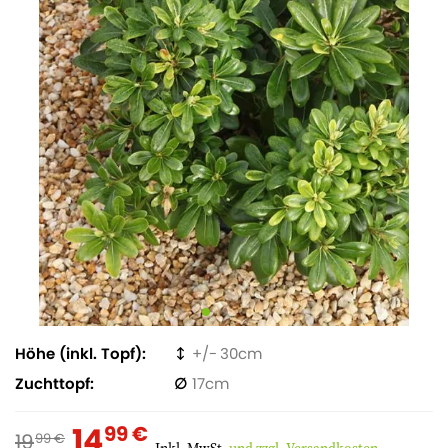
Höhe (inkl. Topf)
30
Zuchttopf
17
14
99 €
19
99 €