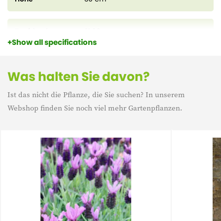
Topfdurchmesser
21,00 cm
Show all specifications
Durchmesser
0,00
Was halten Sie davon?
Ist das nicht die Pflanze, die Sie suchen? In unserem
Lebensdauer
Mehrjährig
Webshop finden Sie noch viel mehr Gartenpflanzen.
Eigenschaft
Winterharte
Immergrün
Immergrün