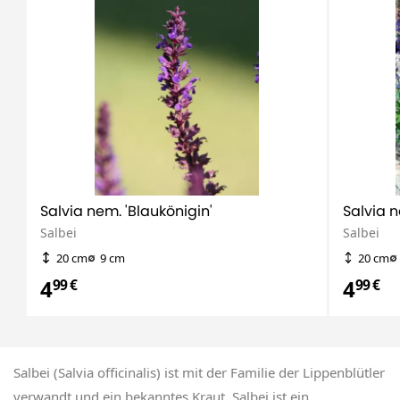
Salvia nem. 'Blaukönigin'
Salvia n
Salbei
Salbei
20 cm
9 cm
20 cm
4
4
99 €
99 €
Salbei (Salvia officinalis) ist mit der Familie der Lippenblütler
verwandt und ein bekanntes Kraut. Salbei ist ein