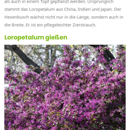
als auch in einem Topf gepflanzt werden. Ursprünglich
stammt das Loropetalum aus China, Indien und Japan. Der
Hexenbusch wächst nicht nur in die Länge, sondern auch in
die Breite. Er ist ein pflegeleichter Zierstrauch.
Loropetalum gießen