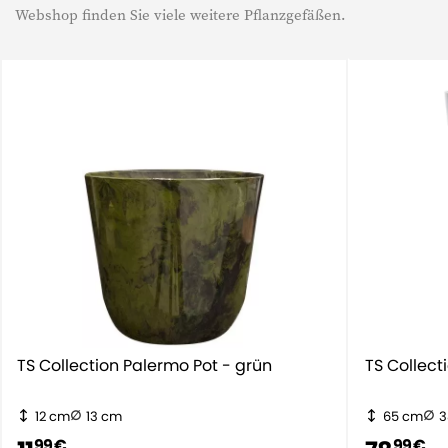
Webshop finden Sie viele weitere Pflanzgefäßen.
TS Collection Palermo Pot - grün
TS Collect
12 cm
13 cm
65 cm
3
99 €
99 €