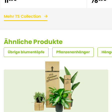
11
78
Mehr TS Collection
Ähnliche Produkte
Übrige blumentöpfe
Pflanzenanhänger
Häng