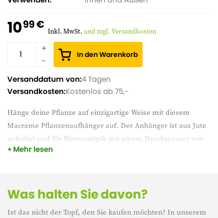
10
99 €
Inkl. MwSt.
und zzgl. Versandkosten
In den Warenkorb
Versanddatum von:
4 Tagen
Versandkosten:
Kostenlos ab 75,-
Hänge deine Pflanze auf einzigartige Weise mit diesem
Macrame Pflanzenaufhänger auf. Der Anhänger ist aus Jute
gefertigt und für Blumentöpfe mit einem Durchmesser von
Mehr lesen
20-28 cm geeignet. Er fällt auch durch seine botanische
Ausführung mit Knöpfen auf. Dieser Pflanzenanhänger ist
schön für die Terrasse, den Garten, aber auch für den
Innenbereich. Durch seine neutrale Farbe lässt er sich leicht
Was halten Sie davon?
mit allem kombinieren.
Ist das nicht der Topf, den Sie kaufen möchten? In unserem