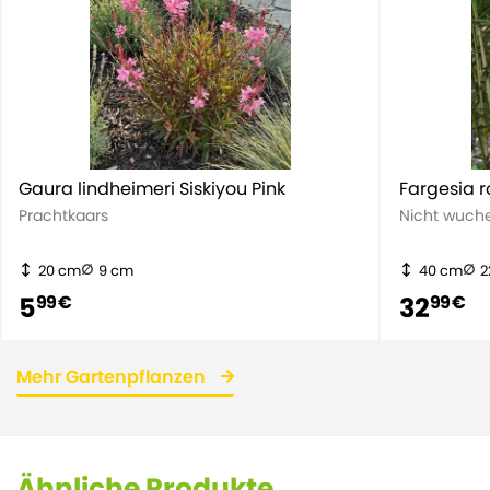
Gaura lindheimeri Siskiyou Pink
Fargesia 
Prachtkaars
Nicht wuch
20 cm
9 cm
40 cm
2
5
32
99 €
99 €
Mehr Gartenpflanzen
Ähnliche Produkte