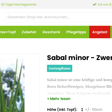
30 Tage Frischegarantie
4,4 von 6
anze+Topf
Zubehör
Geschenk
Pflegetipps
Angebot
Sabal minor - Zw
Gartenpflanze
Sabal minor ist eine kräftige und kom
ihren fächerförmigen, blaugrünen Blät
Aussehen. Diese langsam wachsende Pfl
Mehr lesen
sonnigen bis halbschattigen Platz. Saba
einen robusten und besonderen Blick
Höhe (inkl. Topf)
50