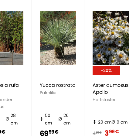
-20%
sia rufa
Yucca rostrata
Aster dumosus
Apollo
Palmlilie
rnder
Herfstaster
us
28
50
26
20 cm
9 cm
cm
cm
cm
3
99 €
69
9 €
99 €
4
99 €