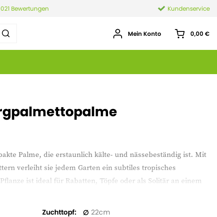
.021 Bewertungen
Kundenservice
Mein Konto
0,00 €
ergpalmettopalme
pakte Palme, die erstaunlich kälte- und nässebeständig ist. Mit
tern verleiht sie jedem Garten ein subtiles tropisches
anze ist ideal für Rabatten, Töpfe oder als Solitär an einem
l minor ist pflegeleicht und eignet sich perfekt für alle, die
fang im Garten suchen.
Zuchttopf
22