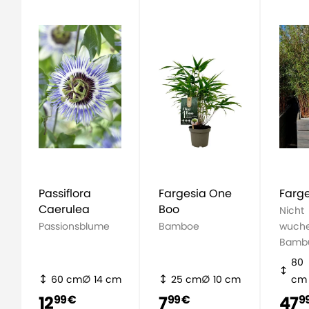
Passiflora
Fargesia One
Farge
Caerulea
Boo
Nicht
Passionsblume
Bamboe
wuche
Bamb
80
60 cm
14 cm
25 cm
10 cm
cm
12
7
47
99 €
99 €
9