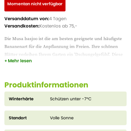
Momentan nicht verfügbar
Versanddatum von:
4 Tagen
Versandkosten:
Kostenlos ab 75,-
Die Musa basjoo ist die am besten geeignete und häufigste
Bananenart für die Anpflanzung im Freien. Ihre schönen
Blätter verleihen Ihrem Garten ein 'Dschungelgefühl'. Diese
Mehr lesen
winterharte Banane wächst schnell und bildet riesige
Pseudostämme von etwa 2 m Länge mit einer Krone aus
sehr großen, exotischen, ledrigen Blättern von 2 m Länge
Produktinformationen
und 70 cm Breite. Diese Bananenpflanze gedeiht gut im
Freiland, aber auch in einem Topf oder Kübel auf der
Winterhärte
Schützen unter -7°C
Terrasse.
Die Blätter sind nicht immergrün, aber die Wurzeln gelten
Standort
Volle Sonne
als winterhart bis -10°C. Schützen Sie sie im Winter gut, denn