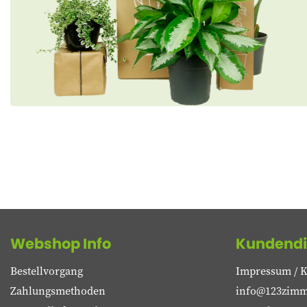
Webshop Info
Kundendi
Bestellvorgang
Impressum / K
Zahlungsmethoden
info@123zimm