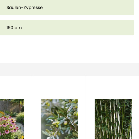
 oft völlig winterhart. Unsere Zypressen sind fast vollständig
Säulen-Zypresse
hne Probleme überstehen.
160 cm
st stark, was dazu beiträgt, dass sie sehr alt werden kann. Es
Iran, das über 4.000 Jahre alt ist! Außerdem ist das Holz
andsfähig gegen Feuer sein. Bei einem Waldbrand in Spanien
 Zypressen fast vollständig unbeschädigt. Es handelte sich um
rannt sind. Derzeit werden Studien über die
rchgeführt.
n, Griechenland, der Türkei, Zypern und der Cyrenaika
Zypresse wird heute im gesamten Mittelmeerraum und in der
is zum Iran angebaut und ist dort eingebürgert.