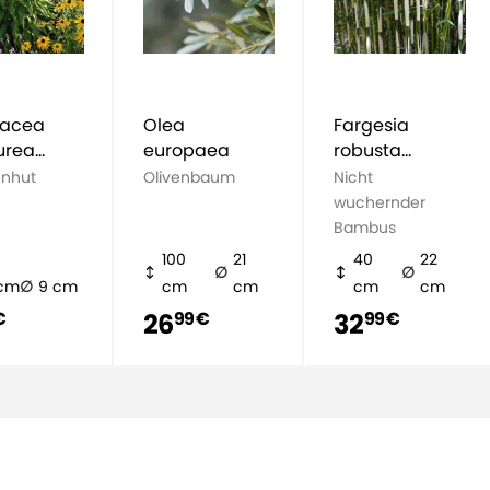
nacea
Olea
Fargesia
urea
europaea
robusta
us
Campbell
nhut
Olivenbaum
Nicht
wuchernder
Bambus
100
21
40
22
 cm
9 cm
cm
cm
cm
cm
26
32
€
99 €
99 €