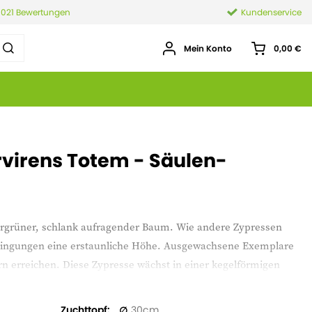
.021 Bewertungen
Kundenservice
Mein Konto
0,00 €
virens Totem - Säulen-
mergrüner, schlank aufragender Baum. Wie andere Zypressen
Bedingungen eine erstaunliche Höhe. Ausgewachsene Exemplare
n erreichen. Diese Zypresse wächst in einer kegelförmigen
r etwas langsamer als viele andere Sorten, aber sie bekommt
Zuchttopf
30