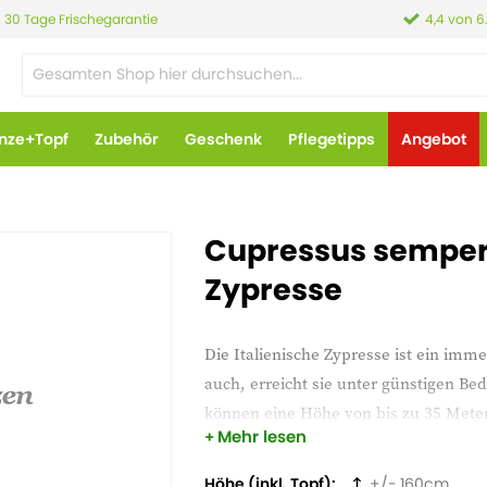
30 Tage Frischegarantie
4,4 von 6
anze+Topf
Zubehör
Geschenk
Pflegetipps
Angebot
Cupressus semper
Zypresse
Die Italienische Zypresse ist ein im
auch, erreicht sie unter günstigen 
können eine Höhe von bis zu 35 Meter
Mehr lesen
Form. Die Totem-Zypresse wächst zwa
eine schöne Form.
Höhe (inkl. Topf)
160