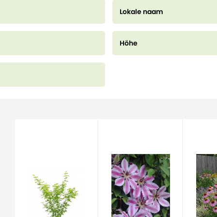
kühleren Klimazonen 'aufwachsen', sind
Lokale naam
winterhart und sollten den Winter o
Höhe
Das Holz von Cupressus sempervirens i
gibt sogar ein persisches Exemplar im 
wohlriechend.
Cupressus sempervirens kann widerst
im Jahr 2012 blieb eine Gruppe dieser
942 Zypressen, von denen nur 12 verb
Feuerbeständigkeit dieses Baumes du
Die ursprünglich aus Italien, Tunesie
(Ostlibyen) stammende Italienische 
Schwarzmeerregion sowie von Syrien b