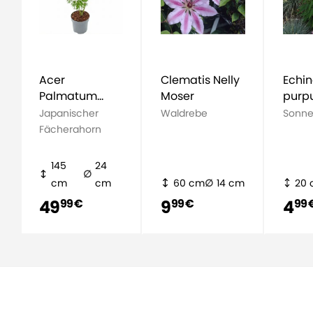
Acer
Clematis Nelly
Echi
Palmatum
Moser
purp
Going Green
Magn
Japanischer
Waldrebe
Sonne
Fächerahorn
145
24
cm
cm
60 cm
14 cm
20
49
9
4
99 €
99 €
99 