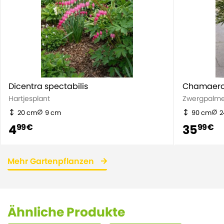
Dicentra spectabilis
Chamaero
Hartjesplant
Zwergpalm
20 cm
9 cm
90 cm
2
4
35
99 €
99 €
Mehr Gartenpflanzen
Ähnliche Produkte