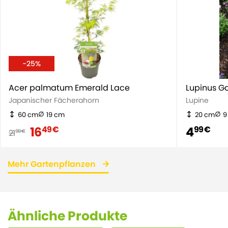
-25%
Acer palmatum Emerald Lace
Lupinus Ga
Japanischer Fächerahorn
Lupine
60 cm
19 cm
20 cm
9
16
4
49 €
99 €
21
99 €
Mehr Gartenpflanzen
Ähnliche Produkte