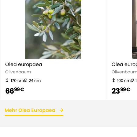
Olea europaea
Olea eur
Olivenbaum
Olivenbau
170 cm
24 cm
100 cm
66
23
99 €
99 €
Mehr Olea Europaea