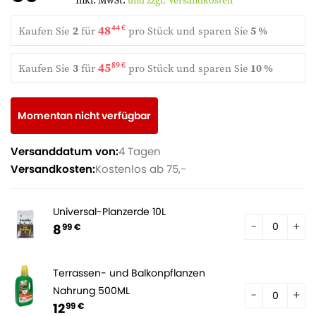
Inkl. MwSt.
und zzgl. Versandkosten
48
44 €
Kaufen Sie
2
für
pro Stück und
sparen Sie
5 %
45
89 €
Kaufen Sie
3
für
pro Stück und
sparen Sie
10 %
Momentan nicht verfügbar
Versanddatum von:
4 Tagen
Versandkosten:
Kostenlos ab 75,-
Universal-Planzerde 10L
8
99 €
Terrassen- und Balkonpflanzen
Nahrung 500ML
12
99 €