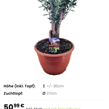
Höhe (inkl. Topf)
80
Zuchttopf
27
50
99 €