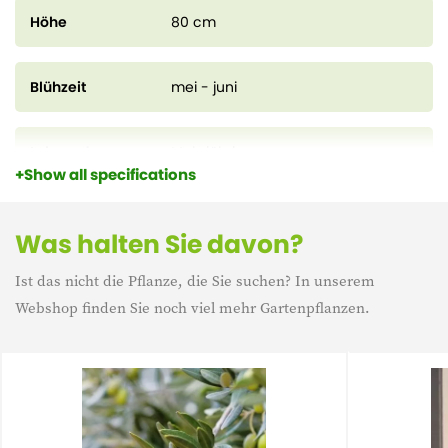
Höhe
80 cm
Blühzeit
mei - juni
Lebensdauer
Mehrjährig
Show all specifications
Eigenschaft
Winterharte
Was halten Sie davon?
Ist das nicht die Pflanze, die Sie suchen? In unserem
Eigenschaft
Mediterrane Pflanzen
Webshop finden Sie noch viel mehr Gartenpflanzen.
Immergrün
Immergrün