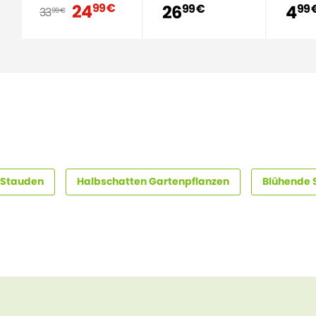
24
99 €
26
4
99 €
99 
33
99 €
 Stauden
Halbschatten Gartenpflanzen
Blühende 