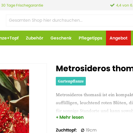
30 Tage Frischegarantie
4,4 von 6
anze+Topf
Zubehör
Geschenk
Pflegetipps
Angebot
Metrosideros thom
Gartenpflanze
Metrosideros thomasii ist ein kompak
auffälligen, leuchtend roten Blüten, 
für sonnige Standorte und kann sowohl
Mehr lesen
Bienen und Schmetterlinge an und ver
Metrosideros thomasii ist resistent ge
Zuchttopf
19