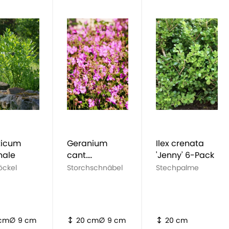
ticum
Geranium
Ilex crenata
inale
cant.
'Jenny' 6-Pack
'Cambridge'
öckel
Storchschnäbel
Stechpalme
 cm
9 cm
20 cm
9 cm
20 cm