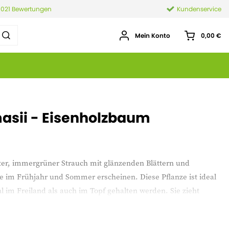
.021 Bewertungen
Kundenservice
Mein Konto
0,00 €
asii - Eisenholzbaum
ter, immergrüner Strauch mit glänzenden Blättern und
die im Frühjahr und Sommer erscheinen. Diese Pflanze ist ideal
 im Freiland als auch im Topf gehalten werden. Sie zieht
leiht dem Garten oder der Terrasse einen exotischen Touch.
gen Wind und Seeluft und eignet sich perfekt für ein