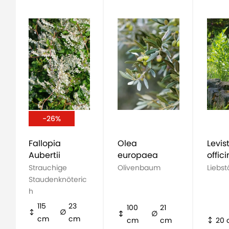
-26%
Fallopia
Olea
Levis
Aubertii
europaea
offic
Strauchige
Olivenbaum
Liebst
Staudenknöteric
h
115
23
100
21
cm
cm
cm
cm
20