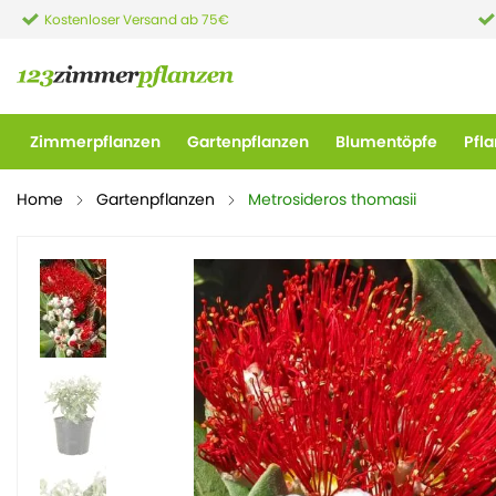
Kostenloser Versand ab 75€
Zimmerpflanzen
Gartenpflanzen
Blumentöpfe
Pfl
Home
Gartenpflanzen
Metrosideros thomasii