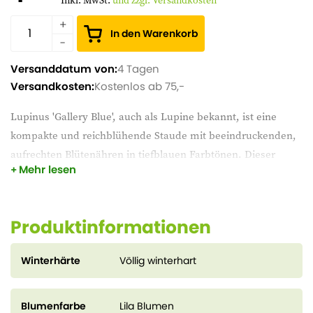
Inkl. MwSt.
und zzgl. Versandkosten
In den Warenkorb
Versanddatum von:
4 Tagen
Versandkosten:
Kostenlos ab 75,-
Lupinus 'Gallery Blue', auch als Lupine bekannt, ist eine
kompakte und reichblühende Staude mit beeindruckenden,
aufrechten Blütenähren in tiefblauen Farbtönen. Dieser
Mehr lesen
auffällige Sommerblüher eignet sich hervorragend für
Rabatten, Bauerngärten und Pflückgärten. Die Lupine mag
einen sonnigen Standort und einen gut durchlässigen, leicht
Produktinformationen
sauren Boden. Dank ihres kompakten Wuchses ist die
Gallery Blue auch für kleinere Gärten und Töpfe sehr gut
Winterhärte
Völlig winterhart
geeignet. Außerdem zieht sie Bienen und Schmetterlinge an.
Blumenfarbe
Lila Blumen