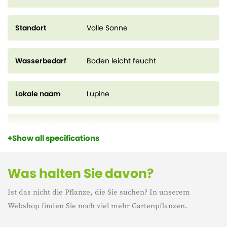
Standort
Volle Sonne
Wasserbedarf
Boden leicht feucht
Lokale naam
Lupine
Zuchttopf
9 cm
Show all specifications
Höhe
20 cm
Was halten Sie davon?
Ist das nicht die Pflanze, die Sie suchen? In unserem
Blühzeit
mei – juli
Webshop finden Sie noch viel mehr Gartenpflanzen.
Lebensdauer
Mehrjährig