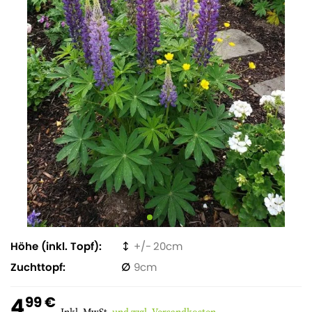
Höhe (inkl. Topf)
20
Zuchttopf
9
4
99 €