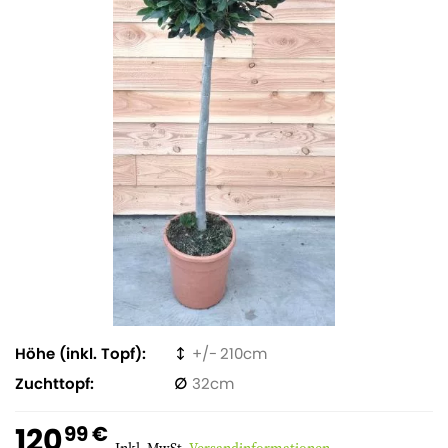
Höhe (inkl. Topf)
210
Zuchttopf
32
120
99 €