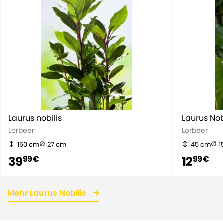
Laurus nobilis
Laurus Nob
Lorbeer
Lorbeer
150 cm
27 cm
45 cm
1
39
12
99 €
99 €
Mehr Laurus Nobilis