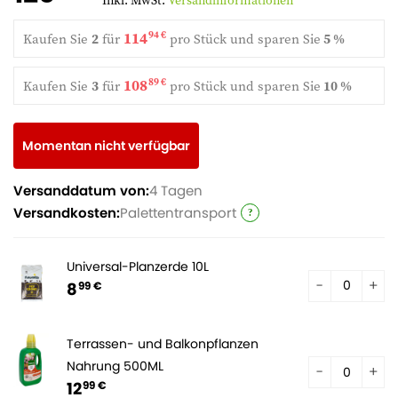
Inkl. MwSt.
Versandinformationen
114
94 €
Kaufen Sie
2
für
pro Stück und
sparen Sie
5 %
108
89 €
Kaufen Sie
3
für
pro Stück und
sparen Sie
10 %
Momentan nicht verfügbar
Versanddatum von:
4 Tagen
Versandkosten:
Palettentransport
Universal-Planzerde 10L
8
99 €
Terrassen- und Balkonpflanzen
Nahrung 500ML
12
99 €