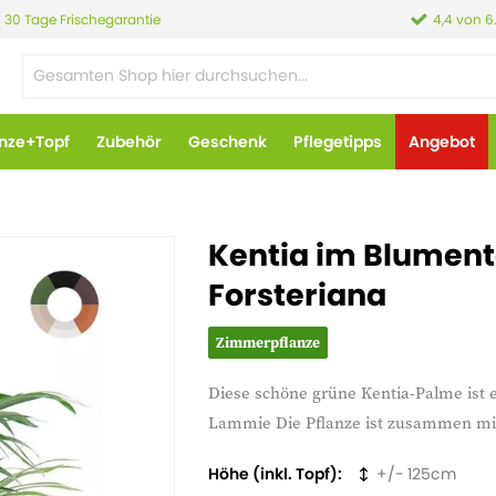
30 Tage Frischegarantie
4,4 von 6
anze+Topf
Zubehör
Geschenk
Pflegetipps
Angebot
Kentia im Blumen
Forsteriana
Zimmerpflanze
Diese schöne grüne Kentia-Palme ist 
Lammie Die Pflanze ist zusammen mit 
Höhe (inkl. Topf)
125