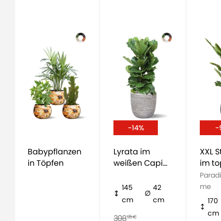
-14%
-
Babypflanzen
Lyrata im
XXL St
in Töpfen
weißen Capi
im to
Topf
Parad
me
145
42
cm
cm
170
cm
308
95 €