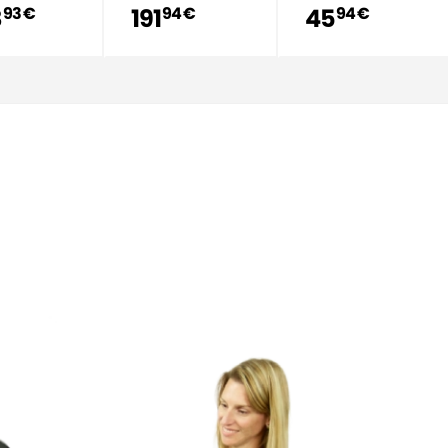
8
191
45
93 €
94 €
94 €