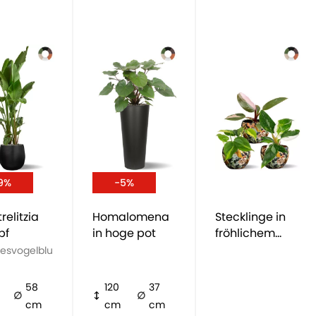
9%
-5%
relitzia
Homalomena
Stecklinge in
pf
in hoge pot
fröhlichem
Blumentopf
iesvogelblu
58
120
37
cm
cm
cm