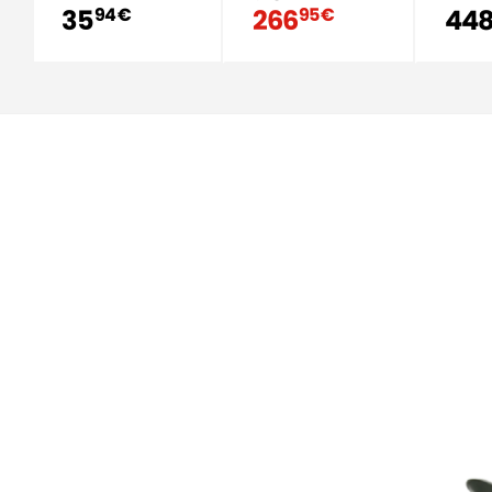
35
266
44
94 €
95 €