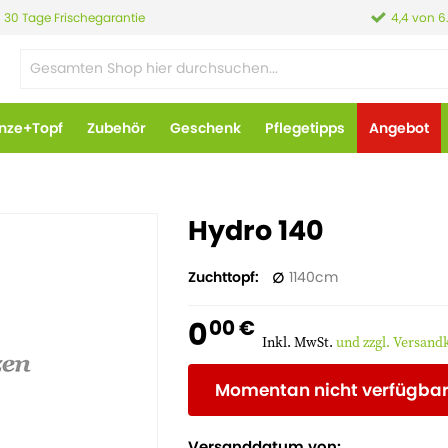
30 Tage Frischegarantie
4,4 von 6
anze+Topf
Zubehör
Geschenk
Pflegetipps
Angebot
Hydro 140
Zuchttopf
1140
0
00 €
Inkl. MwSt.
und zzgl. Versand
Momentan nicht verfügba
Versanddatum von: