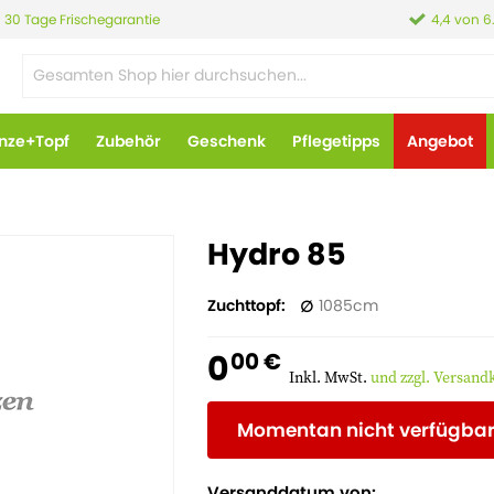
30 Tage Frischegarantie
4,4 von 6
anze+Topf
Zubehör
Geschenk
Pflegetipps
Angebot
Hydro 85
Zuchttopf
1085
0
00 €
Inkl. MwSt.
und zzgl. Versand
Momentan nicht verfügba
Versanddatum von: