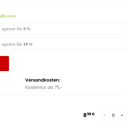
ig Pflege. Chamaerops humilis ist die ideale Wahl für alle, die
und dennoch robusten Pflanze sind!
andkosten
d
sparen Sie
5 %
d
sparen Sie
10 %
r
Versandkosten:
Kostenlos ab 75,-
8
99 €