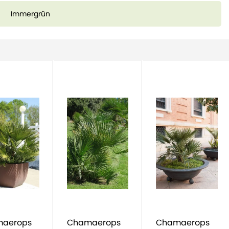
Immergrün
aerops
Chamaerops
Chamaerops