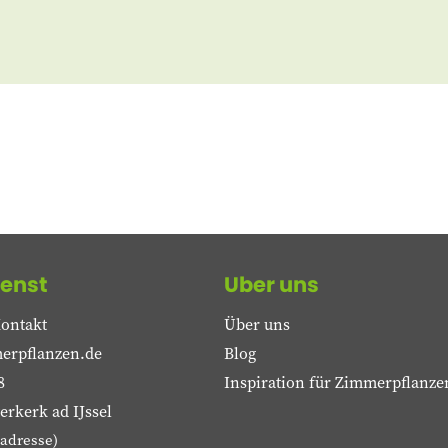
enst
Uber uns
ontakt
Über uns
erpflanzen.de
Blog
8
Inspiration für Zimmerpflanze
rkerk ad IJssel
adresse)