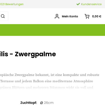
.021 Bewertungen
Kundenservice
Mein Konto
0,00 €
is - Zwergpalme
ropäische Zwergpalme bekannt, ist eine kompakte und robuste
er Terrasse und jedem Balkon eine mediterrane Atmosphäre
efgrünen Blättern und mehreren Stämmen wirkt sie voll und
me verträgt sowohl Trockenheit als auch kalte Temperaturen
fen als auch im Freiland gut. Sie mag einen sonnigen,
Zuchttopf
26