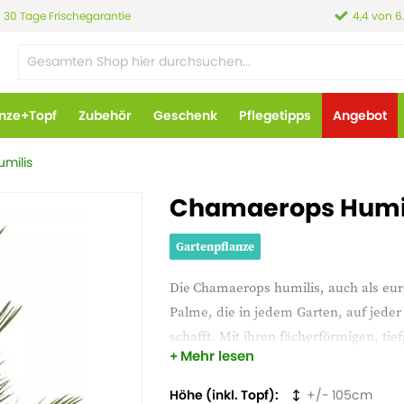
30 Tage Frischegarantie
4,4 von 6
anze+Topf
Zubehör
Geschenk
Pflegetipps
Angebot
milis
Chamaerops Humil
Gartenpflanze
Die
Chamaerops humilis, auch als eu
Palme, die in jedem Garten, auf jed
schafft. Mit ihren fächerförmigen, ti
Mehr lesen
anmutig. Diese widerstandsfähige Pal
bis zu -10°C und wächst sowohl in Töp
Höhe (inkl. Topf)
105