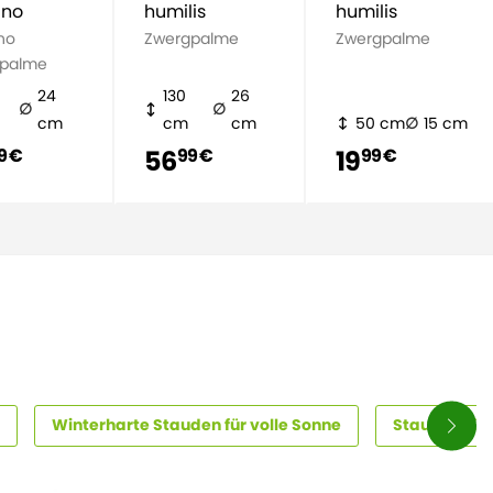
ano
humilis
humilis
no
Zwergpalme
Zwergpalme
palme
24
130
26
cm
cm
cm
50 cm
15 cm
56
19
9 €
99 €
99 €
Winterharte Stauden für volle Sonne
Stauden für 