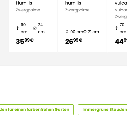
Humilis
humilis
vulc
Zwergpalme
Zwergpalme
Vulca
Zwerg
90
24
70
cm
cm
90 cm
21 cm
cm
35
26
44
99 €
99 €
9
den für einen farbenfrohen Garten
Immergrüne Stauden