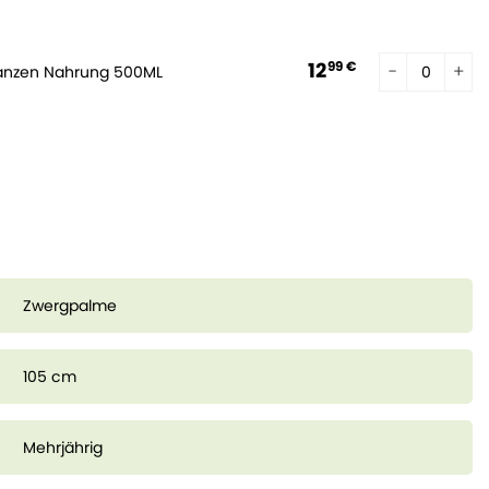
12
99 €
lanzen Nahrung 500ML
Zwergpalme
105 cm
Mehrjährig