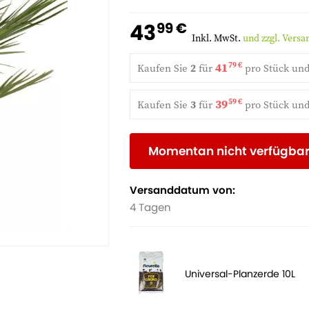
geschützten Platz und braucht nur wen
auf der Suche nach einer exotischen 
43
99 €
Inkl. MwSt.
und zzgl. Vers
41
79 €
Kaufen Sie
2
für
pro Stück un
39
59 €
Kaufen Sie
3
für
pro Stück un
Momentan nicht verfügba
Versanddatum von:
4 Tagen
Universal-Planzerde 10L