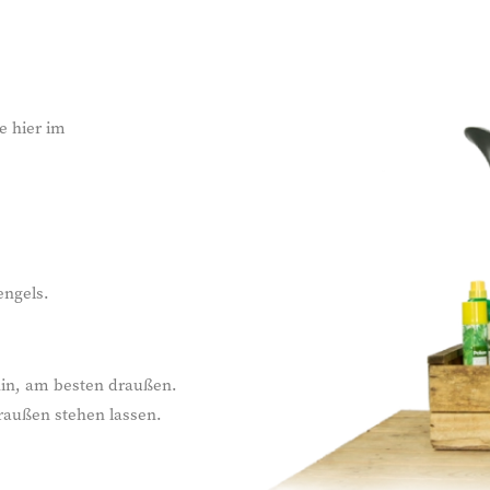
e hier im
engels.
 hin, am besten draußen.
raußen stehen lassen.