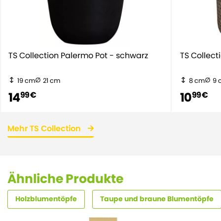
TS Collection Palermo Pot - schwarz
TS Collect
19 cm
21 cm
8 cm
9 
14
10
99 €
99 €
Mehr TS Collection
Ähnliche Produkte
Holzblumentöpfe
Taupe und braune Blumentöpfe