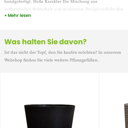
handgefertigt. Helle Karakter Die Mischung aus
authentischer Holzarbeit und modernem Design verleiht den
Mehr lesen
Töpfen ein sehr zeitgemäßes Aussehen. Dieser Blumentopf
ist ideal, um ihn mit einer schönen grünen Zimmerpflanze
zu kombinieren.
Was halten Sie davon?
Ist das nicht der Topf, den Sie kaufen möchten? In unserem
Webshop finden Sie viele weitere Pflanzgefäßen.