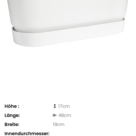
Höhe
17
Länge
48
Breite
19
Innendurchmesser