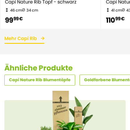
Capi Nature Rib Topf - schwarz
Capi Natur
46 cm
34 cm
41 cm
4
99
110
99 €
99 €
Mehr Capi Rib
Ähnliche Produkte
Capi Nature Rib Blumentöpfe
Goldfarbene Blument