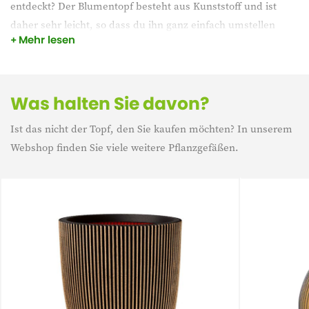
entdeckt? Der Blumentopf besteht aus Kunststoff und ist
daher sehr leicht, so dass du ihn ganz einfach umstellen
Mehr lesen
kannst. Mit seiner schönen runden Form und seinem
robusten Aussehen passt der Blumentopf in jede
Einrichtung. Die schöne schwarze Farbe rundet ihn ab.
Was halten Sie davon?
Ist das nicht der Topf, den Sie kaufen möchten? In unserem
Webshop finden Sie viele weitere Pflanzgefäßen.