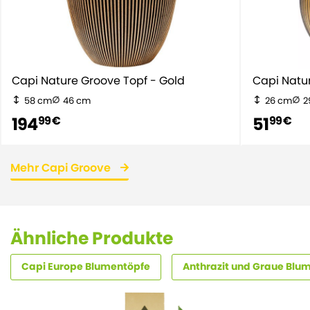
Capi Nature Groove Topf - Gold
Capi Natu
58 cm
46 cm
26 cm
2
194
51
99 €
99 €
Mehr Capi Groove
Ähnliche Produkte
Capi Europe Blumentöpfe
Anthrazit und Graue Blu