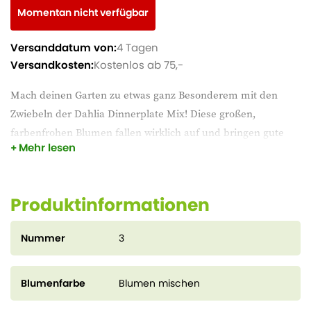
Momentan nicht verfügbar
Versanddatum von:
4 Tagen
Versandkosten:
Kostenlos ab 75,-
Mach deinen Garten zu etwas ganz Besonderem mit den
Zwiebeln der Dahlia Dinnerplate Mix! Diese großen,
farbenfrohen Blumen fallen wirklich auf und bringen gute
Mehr lesen
Laune in deinen Garten. Sie eignen sich perfekt für Rabatten
oder als Schnittblumen. Pflanze sie in den Garten und
erfreue dich an ihren schönen Blüten!
Produktinformationen
Nummer
3
Blumenfarbe
Blumen mischen