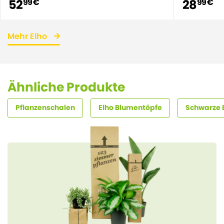
52
28
99 €
99 €
Mehr Elho
Ähnliche Produkte
Pflanzenschalen
Elho Blumentöpfe
Schwarze 