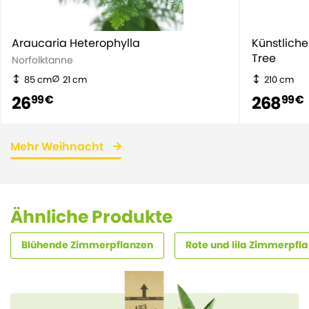
Araucaria Heterophylla
Künstlich
Tree
Norfolktanne
85 cm
21 cm
210 cm
26
268
99 €
99 €
Mehr Weihnacht
Ähnliche Produkte
Blühende Zimmerpflanzen
Rote und lila Zimmerpfl