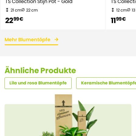
TS Collection Stijn Pot - Gold
TS Collect
21 cm
22 cm
12 cm
1
22
11
99 €
99 €
Mehr Blumentöpfe
Ähnliche Produkte
Lila und rosa Blumentöpfe
Keramische Blumentöpf