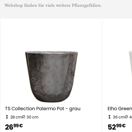
Webshop finden Sie viele weitere Pflanzgefäßen.
TS Collection Palermo Pot - grau
Elho Gr
28 cm
30 cm
36 cm
4
26
52
99 €
99 €