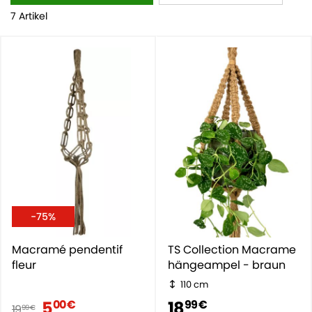
7 Artikel
-75%
Macramé pendentif
TS Collection Macrame
fleur
hängeampel - braun
110 cm
5
18
00 €
99 €
19
99 €