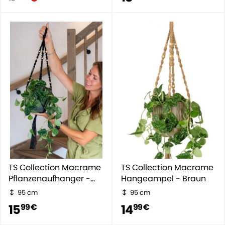
TS Collection Macrame
TS Collection Macrame
Pflanzenaufhanger -
Hangeampel - Braun
schwarz
95 cm
95 cm
15
14
99 €
99 €