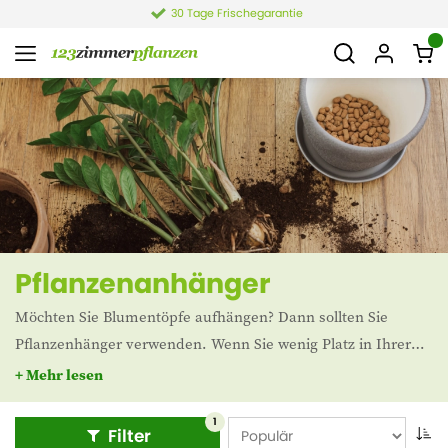
30 Tage Frischegarantie
Pflanzenanhänger
Möchten Sie Blumentöpfe aufhängen? Dann sollten Sie
Pflanzenhänger verwenden. Wenn Sie wenig Platz in Ihrer
Wohnung haben oder gerne mit Höhenunterschieden
+ Mehr lesen
arbeiten, sind hängende Pflanzenanhänger eine gute Idee.
1
Filter