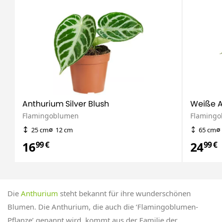
Anthurium Silver Blush
Weiße A
Flamingoblumen
Flaming
25 cm
12 cm
65 cm
16
24
99 €
99 €
Die
Anthurium
steht bekannt für ihre wunderschönen
Blumen. Die Anthurium, die auch die ‘Flamingoblumen-
Pflanze’ genannt wird, kommt aus der Familie der