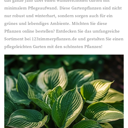
das ganze Jahr über einen wunderschönen Garten mit
minimalem Pflegeaufwand. Diese Gartenpflanzen sind nicht
nur robust und winterhart, sondern sorgen auch für ein
grünes und lebendiges Ambiente. Möchten Sie diese
Pflanzen online bestellen? Entdecken Sie das umfangreiche
Sortiment bei 123zimmerpflanzen.de und gestalten Sie einen
pflegeleichten Garten mit den schönsten Pflanzen!