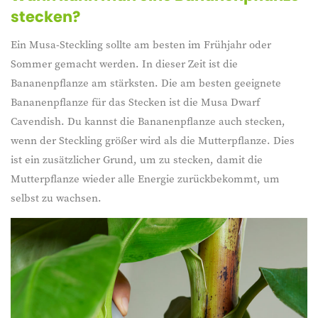
stecken?
Ein Musa-Steckling sollte am besten im Frühjahr oder
Sommer gemacht werden. In dieser Zeit ist die
Bananenpflanze am stärksten. Die am besten geeignete
Bananenpflanze für das Stecken ist die Musa Dwarf
Cavendish. Du kannst die Bananenpflanze auch stecken,
wenn der Steckling größer wird als die Mutterpflanze. Dies
ist ein zusätzlicher Grund, um zu stecken, damit die
Mutterpflanze wieder alle Energie zurückbekommt, um
selbst zu wachsen.