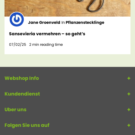
Jane Groenveld
In
Pflanzenstecklinge
Sansevieria vermehren – so geht’s
07/02/25
2
min reading time
Webshop Info
Kundendienst
Uber uns
Folgen Sie uns auf